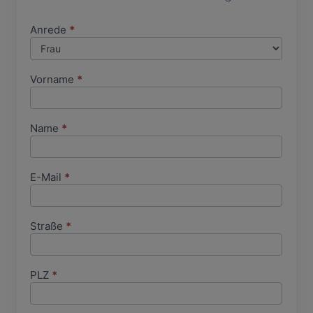
Anrede
Falls Du
*
Anfrage
menschlich
Formular
bist, lasse
dieses Feld
Vorname
*
leer.
Name
*
E-Mail
*
Straße
*
PLZ
*